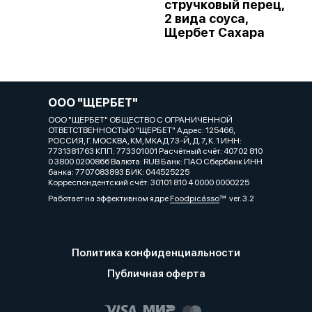
стручковый перец,
2 вида соуса,
Щербет Сахара
ООО "ЩЕРБЕТ"
ООО "ЩЕРБЕТ" ОБЩЕСТВО С ОГРАНИЧЕННОЙ
ОТВЕТСТВЕННОСТЬЮ "ЩЕРБЕТ" Адрес: 125466,
РОССИЯ, Г. МОСКВА, КМ, МКАД 73-Й, Д. 7, К. 1 ИНН:
7731381763 КПП: 773301001 Расчётный счёт: 40702 810
0 3800 0200866 Валюта: RUB Банк: ПАО Сбербанк ИНН
банка: 7707083893 БИК: 044525225
Корреспондентский счёт: 30101 810 4 0000 0000225
Работает на эффективном ядре
Foodpicásso
ver. 3.2
Политика конфиденциальности
Публичная оферта