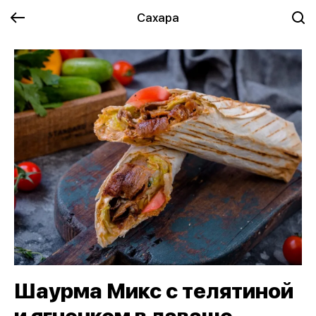
Сахара
Шаурма Микс с телятиной
и ягненком в лаваше