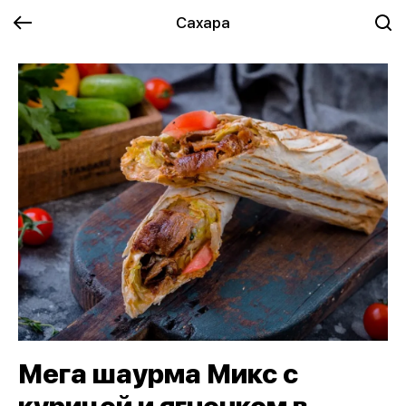
Сахара
Мега шаурма Микс с
курицей и ягненком в