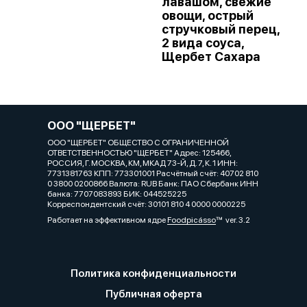
лавашом, свежие
овощи, острый
стручковый перец,
2 вида соуса,
Щербет Сахара
ООО "ЩЕРБЕТ"
ООО "ЩЕРБЕТ" ОБЩЕСТВО С ОГРАНИЧЕННОЙ
ОТВЕТСТВЕННОСТЬЮ "ЩЕРБЕТ" Адрес: 125466,
РОССИЯ, Г. МОСКВА, КМ, МКАД 73-Й, Д. 7, К. 1 ИНН:
7731381763 КПП: 773301001 Расчётный счёт: 40702 810
0 3800 0200866 Валюта: RUB Банк: ПАО Сбербанк ИНН
банка: 7707083893 БИК: 044525225
Корреспондентский счёт: 30101 810 4 0000 0000225
Работает на эффективном ядре
Foodpicásso
ver. 3.2
Политика конфиденциальности
Публичная оферта