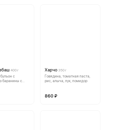
збаш
Харчо
400 г
350 г
бульон с
Говядина, томатная паста,
з баранины с
рис, алыча, лук, помидор
ох нут
860 ₽