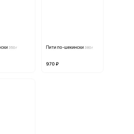
рски
Пити по-шекински
350 г
380 г
970 ₽