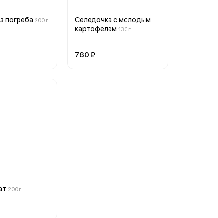
из погреба
Селедочка с молодым
200 г
картофелем
130 г
780 ₽
ат
200 г