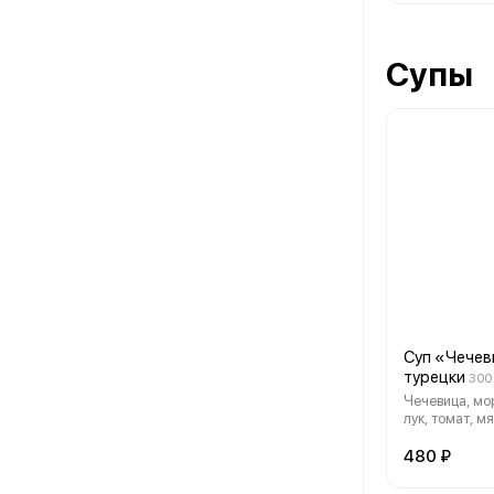
Супы
Суп «Чечев
турецки
300 
Чечевица, мор
лук, томат, м
480 ₽