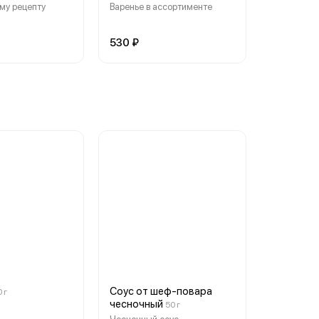
му рецепту
Варенье в ассортименте
530 ₽
Соус от шеф-повара
 г
чесночный
50 г