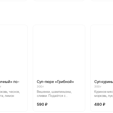
ичный» по-
Суп-пюре «Грибной»
Суп курин
г
300 г
300 г
ковь, чеснок,
Вешенки, шампиньоны,
Куриное мяс
ята, лимон
сливки. Подаётся с
морковь, лук
пшеничными гренкам
590 ₽
480 ₽