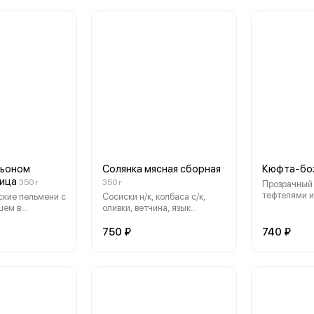
льоном
Солянка мясная сборная
Кюфта-бо
рица
350 г
350 г
Прозрачный 
тефтелями и
кие пельмени с
Сосиски н/к, колбаса с/к,
алычой, гор
шем в
оливки, ветчина, язык
ульоне
говяжий, овощи, томат,
специи
750 ₽
740 ₽