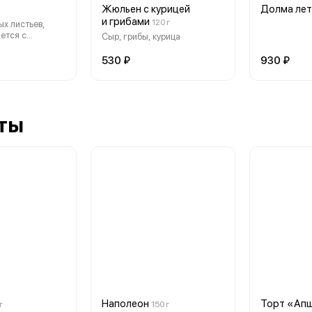
Жюльен с курицей
Долма лет
и грибами
120 г
ых листьев,
ается с
Сыр, грибы, курица
ацони
530 ₽
930 ₽
ты
Наполеон
Торт «Ап
г
150 г