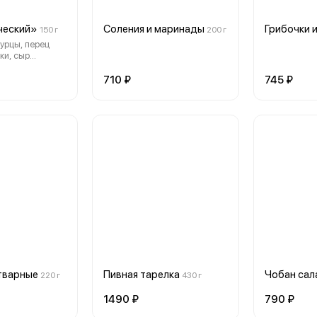
ческий»
Соления и маринады
Грибочки 
150 г
200 г
урцы, перец
ки, сыр
710 ₽
745 ₽
тварные
Пивная тарелка
Чобан сал
220 г
430 г
1490 ₽
790 ₽