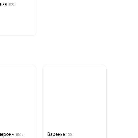
няя
400 г
шерон»
Варенье
150 г
150 г