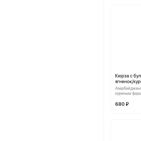
Кюрза с бу
ягненок/ку
Азербайджанс
куриным фар
прозрачном б
680 ₽