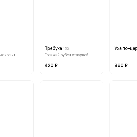
Требуха
Уха по-ца
150 г
их копыт
Говяжий рубец отварной
420 ₽
860 ₽