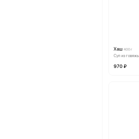
Хаш
400 г
Суп из говяжь
970 ₽