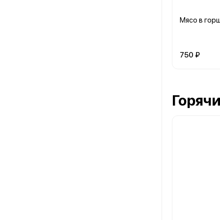
Мясо в гор
750 ₽
Горяч