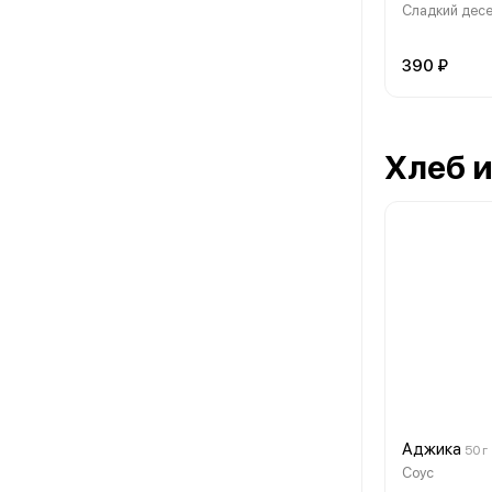
Сладкий дес
390 ₽
Хлеб и
Аджика
50 г
Соус