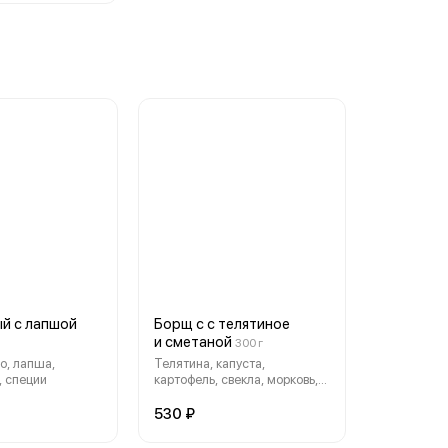
ый с лапшой
Борщ с с телятиное
и сметаной
300 г
о, лапша,
Телятина, капуста,
, специи
картофель, свекла, морковь,
лук, сметана
530 ₽