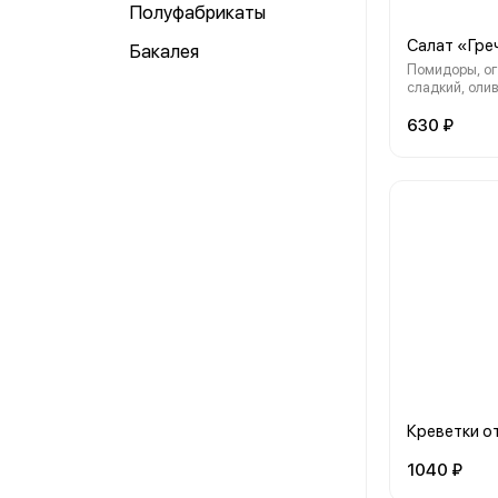
Полуфабрикаты
Салат «Гре
Бакалея
Помидоры, ог
сладкий, олив
«Фетаки»
630 ₽
Креветки о
1040 ₽