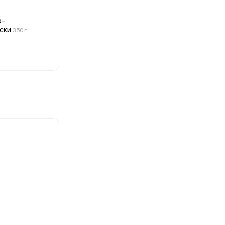
о-
ски
350 г