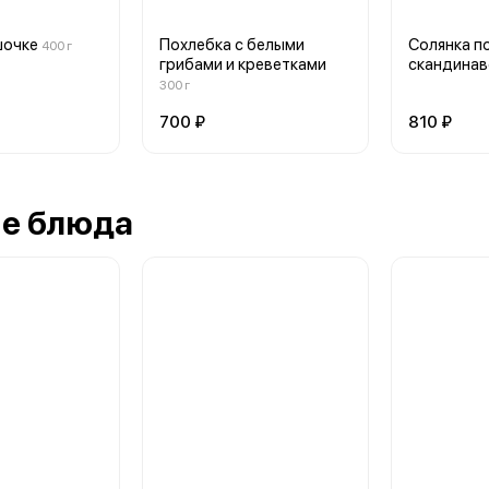
шочке
Похлебка с белыми
Солянка п
400 г
грибами и креветками
скандинав
300 г
700 ₽
810 ₽
ие блюда