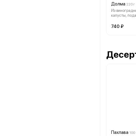
Долма
220 г
Из виноградн
капусты, под
домашним м
740 ₽
Десер
Пахлава
100 