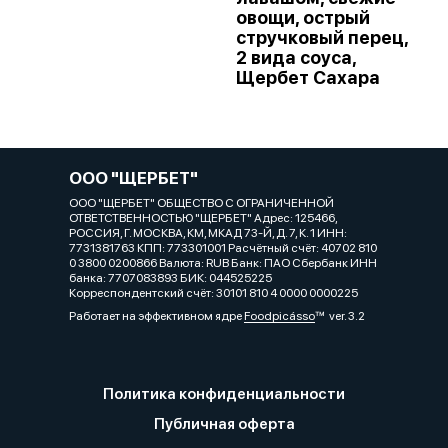
овощи, острый
стручковый перец,
2 вида соуса,
Щербет Сахара
ООО "ЩЕРБЕТ"
ООО "ЩЕРБЕТ" ОБЩЕСТВО С ОГРАНИЧЕННОЙ
ОТВЕТСТВЕННОСТЬЮ "ЩЕРБЕТ" Адрес: 125466,
РОССИЯ, Г. МОСКВА, КМ, МКАД 73-Й, Д. 7, К. 1 ИНН:
7731381763 КПП: 773301001 Расчётный счёт: 40702 810
0 3800 0200866 Валюта: RUB Банк: ПАО Сбербанк ИНН
банка: 7707083893 БИК: 044525225
Корреспондентский счёт: 30101 810 4 0000 0000225
Работает на эффективном ядре
Foodpicásso
ver. 3.2
Политика конфиденциальности
Публичная оферта