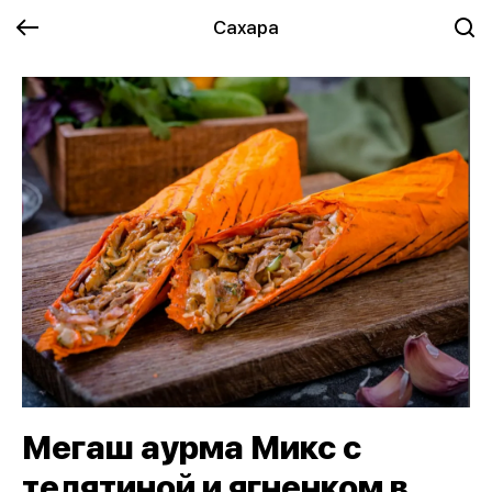
Сахара
Мегаш аурма Микс с
телятиной и ягненком в