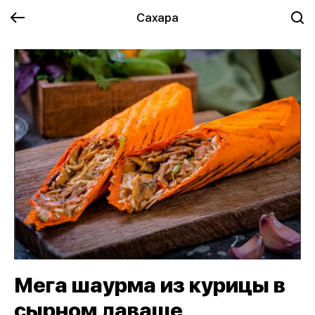
Сахара
Мега шаурма из курицы в
сырном лаваше