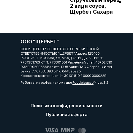
2 вида соуса,
Щербет Сахара
ООО "ЩЕРБЕТ"
ООО "ЩЕРБЕТ" ОБЩЕСТВО С ОГРАНИЧЕННОЙ
ОТВЕТСТВЕННОСТЬЮ "ЩЕРБЕТ" Адрес: 125466,
РОССИЯ, Г. МОСКВА, КМ, МКАД 73-Й, Д. 7, К. 1 ИНН:
7731381763 КПП: 773301001 Расчётный счёт: 40702 810
0 3800 0200866 Валюта: RUB Банк: ПАО Сбербанк ИНН
банка: 7707083893 БИК: 044525225
Корреспондентский счёт: 30101 810 4 0000 0000225
Работает на эффективном ядре
Foodpicásso
ver. 3.2
Политика конфиденциальности
Публичная оферта