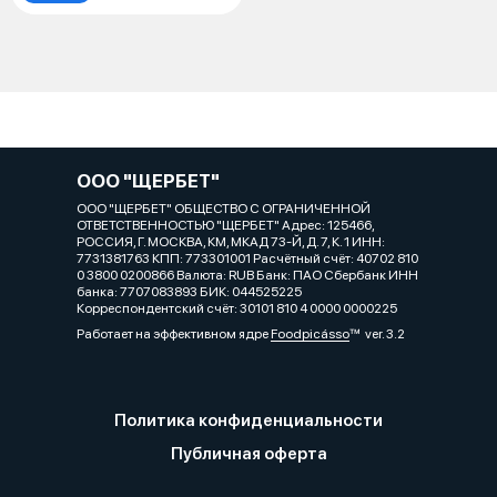
ООО "ЩЕРБЕТ"
ООО "ЩЕРБЕТ" ОБЩЕСТВО С ОГРАНИЧЕННОЙ
ОТВЕТСТВЕННОСТЬЮ "ЩЕРБЕТ" Адрес: 125466,
РОССИЯ, Г. МОСКВА, КМ, МКАД 73-Й, Д. 7, К. 1 ИНН:
7731381763 КПП: 773301001 Расчётный счёт: 40702 810
0 3800 0200866 Валюта: RUB Банк: ПАО Сбербанк ИНН
банка: 7707083893 БИК: 044525225
Корреспондентский счёт: 30101 810 4 0000 0000225
Работает на эффективном ядре
Foodpicásso
ver. 3.2
Политика конфиденциальности
Публичная оферта