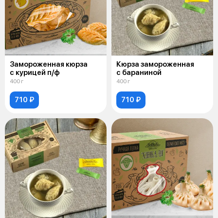
Замороженная кюрза
Кюрза замороженная
с курицей п/ф
с бараниной
400 г
400 г
710 ₽
710 ₽