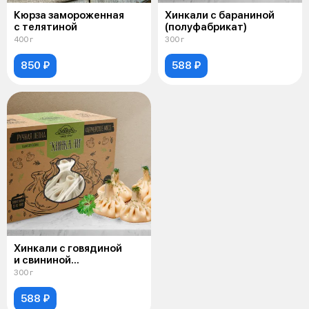
Кюрза замороженная
Хинкали с бараниной
с телятиной
(полуфабрикат)
400 г
300 г
850 ₽
588 ₽
Хинкали с говядиной
и свининой
полуфабрикат
300 г
588 ₽