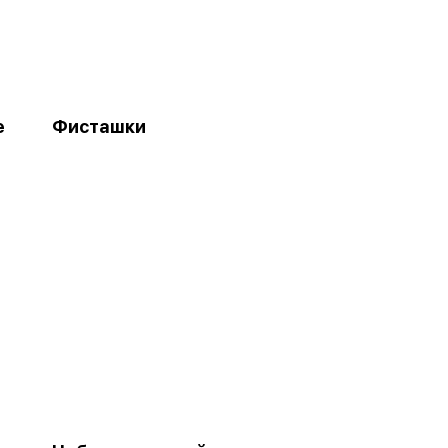
е
Фисташки