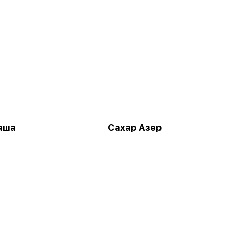
аша
Сахар Азер