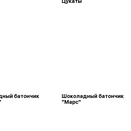
Цукаты
дный батончик
Шоколадный батончик
"
"Марс"