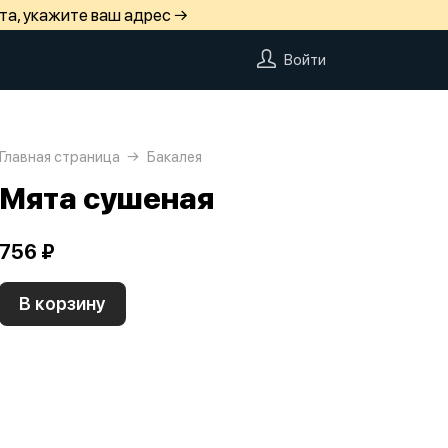
та, укажите ваш адрес →
Войти
Главная страница
Бакалея
Мята сушеная
756 ₽
В корзину