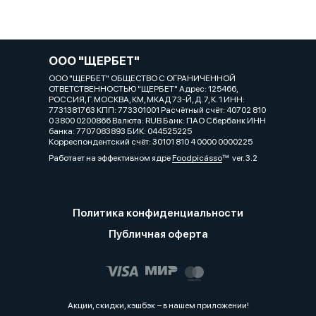
ООО "ЩЕРБЕТ"
ООО "ЩЕРБЕТ" ОБЩЕСТВО С ОГРАНИЧЕННОЙ
ОТВЕТСТВЕННОСТЬЮ "ЩЕРБЕТ" Адрес: 125466,
РОССИЯ, Г. МОСКВА, КМ, МКАД 73-Й, Д. 7, К. 1 ИНН:
7731381763 КПП: 773301001 Расчётный счёт: 40702 810
0 3800 0200866 Валюта: RUB Банк: ПАО Сбербанк ИНН
банка: 7707083893 БИК: 044525225
Корреспондентский счёт: 30101 810 4 0000 0000225
Работает на эффективном ядре
Foodpicásso
ver. 3.2
Политика конфиденциальности
Публичная оферта
Акции, скидки, кэшбэк − в нашем приложении!