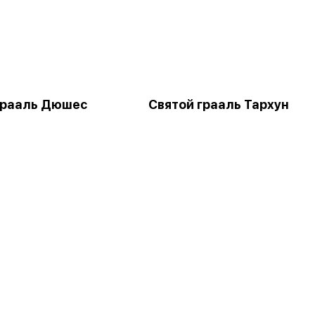
грааль Дюшес
Святой грааль Тархун