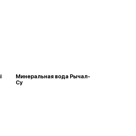
i
Минеральная вода Рычал-
Су