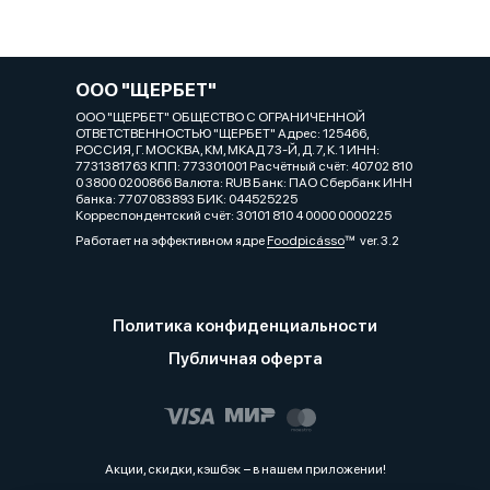
ООО "ЩЕРБЕТ"
ООО "ЩЕРБЕТ" ОБЩЕСТВО С ОГРАНИЧЕННОЙ
ОТВЕТСТВЕННОСТЬЮ "ЩЕРБЕТ" Адрес: 125466,
РОССИЯ, Г. МОСКВА, КМ, МКАД 73-Й, Д. 7, К. 1 ИНН:
7731381763 КПП: 773301001 Расчётный счёт: 40702 810
0 3800 0200866 Валюта: RUB Банк: ПАО Сбербанк ИНН
банка: 7707083893 БИК: 044525225
Корреспондентский счёт: 30101 810 4 0000 0000225
Работает на эффективном ядре
Foodpicásso
ver. 3.2
Политика конфиденциальности
Публичная оферта
Акции, скидки, кэшбэк − в нашем приложении!