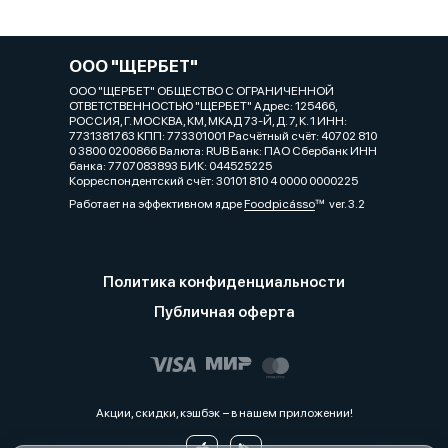
ООО "ЩЕРБЕТ"
ООО "ЩЕРБЕТ" ОБЩЕСТВО С ОГРАНИЧЕННОЙ
ОТВЕТСТВЕННОСТЬЮ "ЩЕРБЕТ" Адрес: 125466,
РОССИЯ, Г. МОСКВА, КМ, МКАД 73-Й, Д. 7, К. 1 ИНН:
7731381763 КПП: 773301001 Расчётный счёт: 40702 810
0 3800 0200866 Валюта: RUB Банк: ПАО Сбербанк ИНН
банка: 7707083893 БИК: 044525225
Корреспондентский счёт: 30101 810 4 0000 0000225
Работает на эффективном ядре
Foodpicásso
ver. 3.2
Политика конфиденциальности
Публичная оферта
Акции, скидки, кэшбэк − в нашем приложении!